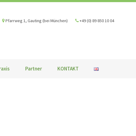
Pfarrweg 1, Gauting (bei München)
+49 (0) 89 850 10 04
raxis
Partner
KONTAKT