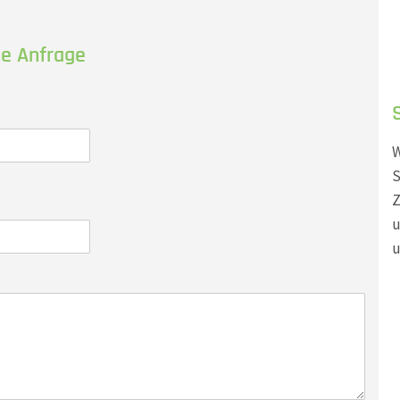
he Anfrage
W
S
Z
u
u