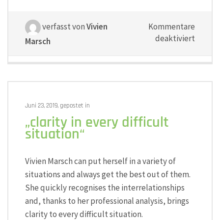
verfasst von
Vivien
Kommentare
für
deaktiviert
Marsch
„experti
empat
and
realism
Juni 23, 2019, gepostet in
„clarity in every difficult
situation“
Vivien Marsch can put herself in a variety of
situations and always get the best out of them.
She quickly recognises the interrelationships
and, thanks to her professional analysis, brings
clarity to every difficult situation.