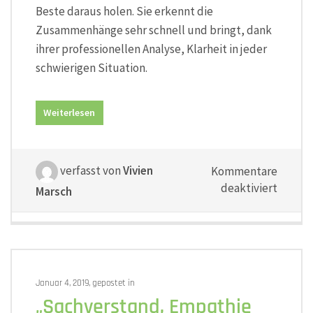
Beste daraus holen. Sie erkennt die
Zusammenhänge sehr schnell und bringt, dank
ihrer professionellen Analyse, Klarheit in jeder
schwierigen Situation.
Weiterlesen
verfasst von
Vivien
Kommentare
für
deaktiviert
Marsch
„Klarhe
in
jeder
schwie
Situati
Januar 4, 2019, gepostet in
„Sachverstand, Empathie