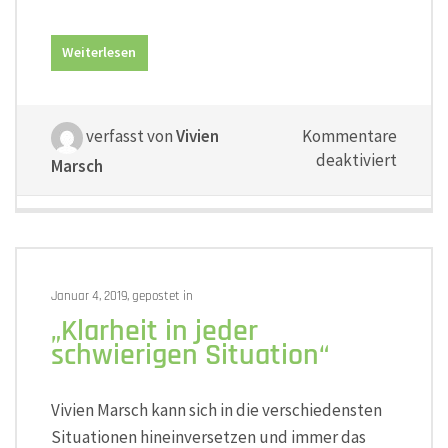
Weiterlesen
verfasst von
Vivien
Kommentare
für
deaktiviert
Marsch
„clarity
in
every
difficul
situati
Januar 4, 2019, gepostet in
„Klarheit in jeder
schwierigen Situation“
Vivien Marsch kann sich in die verschiedensten
Situationen hineinversetzen und immer das