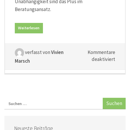
Unabhängigkeit sind das Plus im
Beratungsansatz.
Weiterlesen
verfasst von
Vivien
Kommentare
für
deaktiviert
Marsch
„reiche
Erfahr
Neueste Beiträge