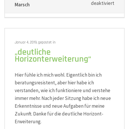
für
deaktiviert
Marsch
„Sachv
Empath
und
Realitä
Januar 4, 2019, gepostet in
„deutliche
Horizonterweiterung“
Hier fühle ich mich wohl. Eigentlich bin ich
beratungsresistent, aber hier habe ich
verstanden, wie ich funktioniere und verstehe
immer mehr. Nach jeder Sitzung habe ich neue
Erkenntnisse und neue Aufgaben für meine
Zukunft. Danke für die deutliche Horizont-
Erweiterung.