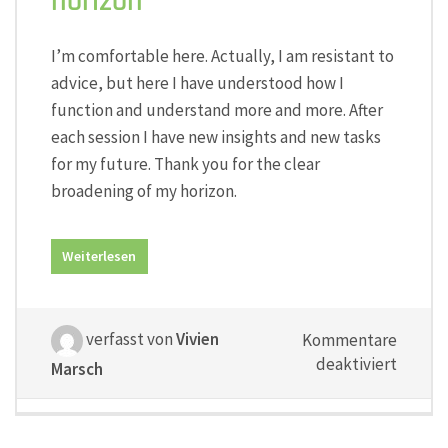
horizon“
I’m comfortable here. Actually, I am resistant to
advice, but here I have understood how I
function and understand more and more. After
each session I have new insights and new tasks
for my future. Thank you for the clear
broadening of my horizon.
Weiterlesen
verfasst von
Vivien
Kommentare
für
deaktiviert
Marsch
„signif
wideni
of