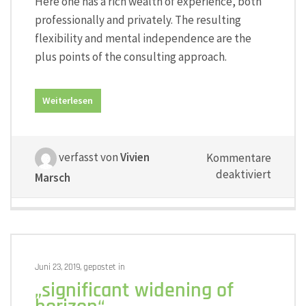
Here one has a rich wealth of experience, both
professionally and privately. The resulting
flexibility and mental independence are the
plus points of the consulting approach.
Weiterlesen
verfasst von
Vivien
Kommentare
für
deaktiviert
Marsch
„rich
wealth
of
experie
Juni 23, 2019, gepostet in
„significant widening of